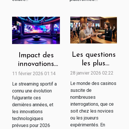
Les questions
Impact des
les plus
innovations
fréquentes
technologiques
28 janvier 2026 02:22
11 février 2026 01:14
des visiteurs
sur le
Le monde des casinos
Le streaming sportif a
de casinos
streaming
suscite de
connu une évolution
nombreuses
fulgurante ces
sportif en
interrogations, que ce
dernières années, et
2026
soit chez les novices
les innovations
ou les joueurs
technologiques
expérimentés. En
prévues pour 2026