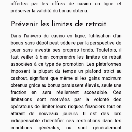
offertes par les offres de casino en ligne et
préserver la validité du bonus obtenu.
Prévenir les limites de retrait
Dans l’univers du casino en ligne, l’utilisation d’un
bonus sans dépôt peut séduire par la perspective de
jouer sans investir ses propres fonds. Toutefois, il
faut veiller à bien comprendre les limites de retrait
associées à ce type de promotion. Les plateformes
imposent la plupart du temps un plafond strict au
cashout, signifiant que même si les gains maximum
obtenus grâce au bonus paraissent élevés, seule une
fraction en sera réellement accessible. Ces
limitations sont motivées par la volonté des
opérateurs de limiter leurs risques financiers tout en
attirant de nouveaux joueurs. Il est dès lors
indispensable d’identifier ces restrictions dans les
conditions générales, où sont généralement