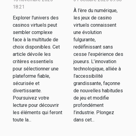
18:21
une
casino virtuels
À l’ère du numérique,
plateforme de
et leur impact
Explorer l'univers des
les jeux de casino
casinos virtuels peut
casino virtuel
virtuels connaissent
sembler complexe
une évolution
face à la multitude de
fulgurante,
choix disponibles. Cet
redéfinissant sans
article dévoile les
cesse l’expérience des
critères essentiels
joueurs. L’innovation
pour sélectionner une
technologique, alliée à
plateforme fiable,
l’accessibilité
sécurisée et
grandissante, façonne
divertissante.
de nouvelles habitudes
Poursuivez votre
de jeu et modifie
lecture pour découvrir
profondément
les éléments qui feront
l’industrie. Plongez
toute la...
dans cet...