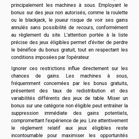
principalement les machines à sous. Employant le
bonus sur des jeux non autorisés, comme la roulette
ou le blackjack, le joueur risque de voir ses gains
annulés sans possibilité de recours, conformément
au règlement du site. L’attention portée à la liste
précise des jeux éligibles permet d’éviter de perdre
le bénéfice du bonus gratuit, tout en respectant les
conditions imposées par l’opérateur.
Ignorer ces restrictions influe directement sur les
chances de gains. Les machines à sous,
fréquemment concernées par les bonus gratuits,
présentent des taux de redistribution et des
variabilités différents des jeux de table. Miser un
bonus sur une catégorie non éligible peut entraîner la
suppression immédiate des gains potentiels,
compromettant l’expérience de jeu. Lire attentivement
le règlement relatif aux jeux éligibles reste
incontournable pour maximiser les opportunités