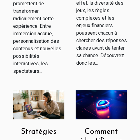
effet, la diversité des
promettent de
jeux, les règles
transformer
complexes et les
radicalement cette
enjeux financiers
expérience. Entre
poussent chacun à
immersion accrue,
chercher des réponses
personnalisation des
claires avant de tenter
contenus et nouvelles
sa chance. Découvrez
possibilités
donc les...
interactives, les
spectateurs...
Stratégies
Comment