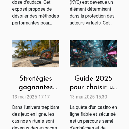
dose d'audace. Cet
(KYC) est devenue un
exposé propose de
élément déterminant
dévoiler des méthodes
dans la protection des
performantes pour...
acteurs virtuels. Cet...
Stratégies
Guide 2025
gagnantes
pour choisir un
pour les
casino en
13 mai 2025 17:17
13 mai 2025 15:30
casinos en
ligne fiable et
Dans l'univers trépidant
La quête d'un casino en
ligne
sécurisé
des jeux en ligne, les
ligne fiable et sécurisé
casinos virtuels sont
accessibles
est un parcours semé
devenus des espaces
d'embûches et de