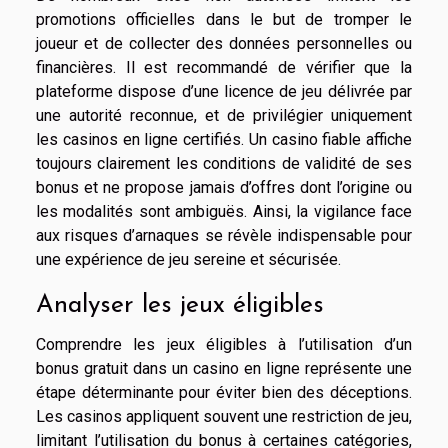
promotions officielles dans le but de tromper le
joueur et de collecter des données personnelles ou
financières. Il est recommandé de vérifier que la
plateforme dispose d’une licence de jeu délivrée par
une autorité reconnue, et de privilégier uniquement
les casinos en ligne certifiés. Un casino fiable affiche
toujours clairement les conditions de validité de ses
bonus et ne propose jamais d’offres dont l’origine ou
les modalités sont ambiguës. Ainsi, la vigilance face
aux risques d’arnaques se révèle indispensable pour
une expérience de jeu sereine et sécurisée.
Analyser les jeux éligibles
Comprendre les jeux éligibles à l’utilisation d’un
bonus gratuit dans un casino en ligne représente une
étape déterminante pour éviter bien des déceptions.
Les casinos appliquent souvent une restriction de jeu,
limitant l’utilisation du bonus à certaines catégories,