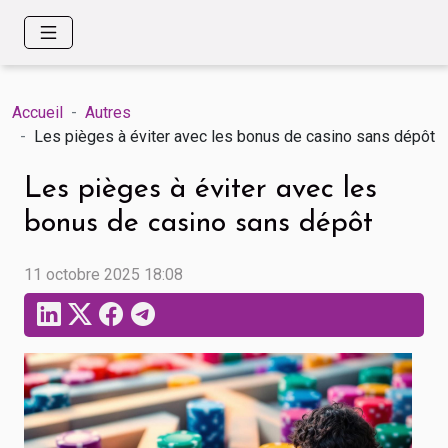
Accueil
Autres
Les pièges à éviter avec les bonus de casino sans dépôt
Les pièges à éviter avec les
bonus de casino sans dépôt
11 octobre 2025 18:08