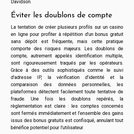
Davidson.
Éviter les doublons de compte
La tentation de créer plusieurs profils sur un casino
en ligne pour profiter à répétition d’un bonus gratuit
sans dépôt est fréquente, mais cette pratique
comporte des risques majeurs. Les doublons de
compte, autrement appelés identification multiple,
sont rigoureusement traqués par les opérateurs.
Grâce à des outils sophistiqués comme le suivi
d’adresse IP, la vérification d’identité et la
comparaison des données personnelles, les
plateformes détectent facilement toute tentative de
fraude. Une fois les doublons repérés, la
règlementation est claire : les comptes concernés
sont fermés immédiatement et l’ensemble des gains
issus des bonus gratuits est confisqué, annulant tout
bénéfice potentiel pour l’utilisateur.