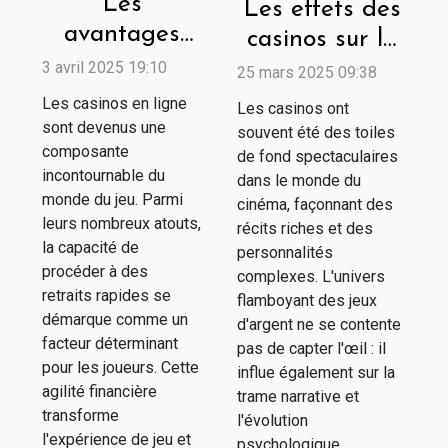
Les
Les effets des
avantages
casinos sur la
des casinos
narration et le
3 avril 2025 19:10
25 mars 2025 09:38
en ligne à
développement
Les casinos en ligne
Les casinos ont
retrait rapide
des
sont devenus une
souvent été des toiles
composante
de fond spectaculaires
personnages
incontournable du
dans le monde du
au cinéma
monde du jeu. Parmi
cinéma, façonnant des
leurs nombreux atouts,
récits riches et des
la capacité de
personnalités
procéder à des
complexes. L'univers
retraits rapides se
flamboyant des jeux
démarque comme un
d'argent ne se contente
facteur déterminant
pas de capter l'œil : il
pour les joueurs. Cette
influe également sur la
agilité financière
trame narrative et
transforme
l'évolution
l'expérience de jeu et
psychologique...