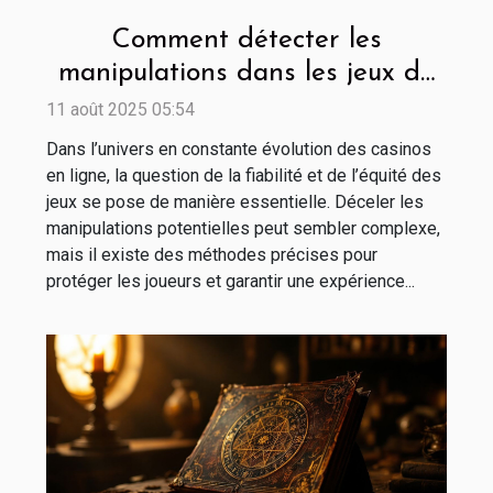
Comment détecter les
manipulations dans les jeux de
casino en ligne ?
11 août 2025 05:54
Dans l’univers en constante évolution des casinos
en ligne, la question de la fiabilité et de l’équité des
jeux se pose de manière essentielle. Déceler les
manipulations potentielles peut sembler complexe,
mais il existe des méthodes précises pour
protéger les joueurs et garantir une expérience...