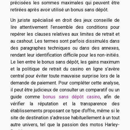
précisées les sommes maximales qui peuvent être
retirées après avoir utilisé un bonus sans dépôt.
Un juriste spécialisé en droit des jeux conseille de
lire attentivement l’ensemble des conditions pour
repérer les clauses relatives aux limites de retrait et
au cashout. Les termes sont parfois dissimulés dans
des paragraphes techniques ou dans des annexes,
rendant leur identification difficile pour les non-initiés.
Le lien entre le bonus sans dépôt, les gains maximum
et la politique de retrait du casino en ligne s’avère
central pour éviter toute mauvaise surprise lors de la
demande de paiement. Pour compléter cette analyse,
il peut être judicieux de consulter un comparatif ou un
guide comme
bonus sans dépôt casino
, afin de
vérifier la réputation et la transparence des
établissements proposant ce type d’offre, même si le
site de destination s’adresse habituellement à un tout
autre univers, tel que la passion des motos Harley-