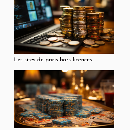
Les sites de paris hors licences