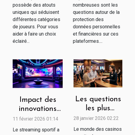
possède des atouts
nombreuses sont les
uniques qui séduisent
questions autour de la
différentes catégories
protection des
de joueurs. Pour vous
données personnelles
aider à faire un choix
et financières sur ces
éclairé...
plateformes....
Les questions
Impact des
les plus
innovations
fréquentes
technologiques
28 janvier 2026 02:22
11 février 2026 01:14
des visiteurs
sur le
Le monde des casinos
Le streaming sportif a