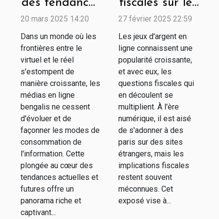
des tendances
fiscales sur les
actuelles et
gains obtenus
20 mars 2025 14:20
27 février 2025 22:59
futures des
via des sites
Dans un monde où les
Les jeux d'argent en
médias en
de paris
frontières entre le
ligne connaissent une
virtuel et le réel
ligne bengalis
popularité croissante,
étrangers
s'estompent de
et avec eux, les
manière croissante, les
questions fiscales qui
médias en ligne
en découlent se
bengalis ne cessent
multiplient. À l'ère
d'évoluer et de
numérique, il est aisé
façonner les modes de
de s'adonner à des
consommation de
paris sur des sites
l'information. Cette
étrangers, mais les
plongée au cœur des
implications fiscales
tendances actuelles et
restent souvent
futures offre un
méconnues. Cet
panorama riche et
exposé vise à...
captivant...