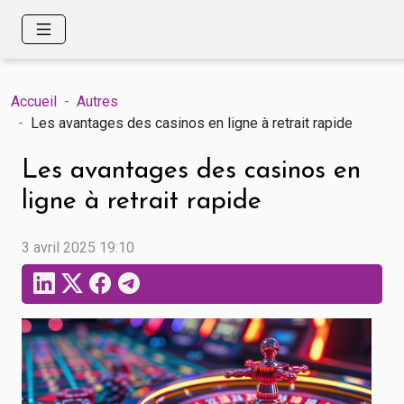
Accueil
Autres
Les avantages des casinos en ligne à retrait rapide
Les avantages des casinos en
ligne à retrait rapide
3 avril 2025 19:10