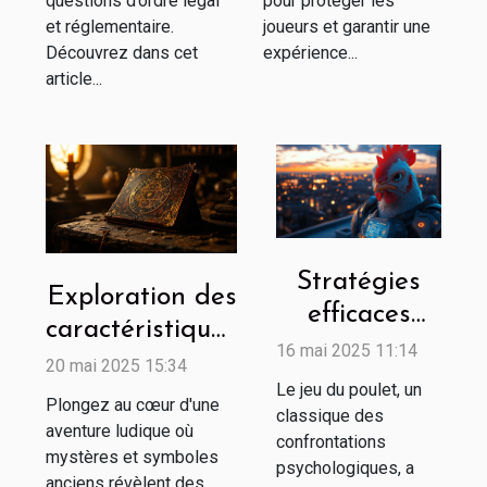
questions d’ordre légal
pour protéger les
et réglementaire.
joueurs et garantir une
Découvrez dans cet
expérience...
article...
Stratégies
Exploration des
efficaces
caractéristiques
pour gagner
16 mai 2025 11:14
uniques du slot
20 mai 2025 15:34
au jeu du
Le jeu du poulet, un
Book of Truth
Plongez au cœur d'une
poulet en
classique des
aventure ludique où
confrontations
ligne
mystères et symboles
psychologiques, a
anciens révèlent des