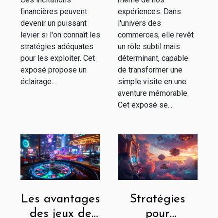
financières peuvent
expériences. Dans
devenir un puissant
l'univers des
levier si l'on connaît les
commerces, elle revêt
stratégies adéquates
un rôle subtil mais
pour les exploiter. Cet
déterminant, capable
exposé propose un
de transformer une
éclairage...
simple visite en une
aventure mémorable.
Cet exposé se...
Les avantages
Stratégies
des jeux de
pour