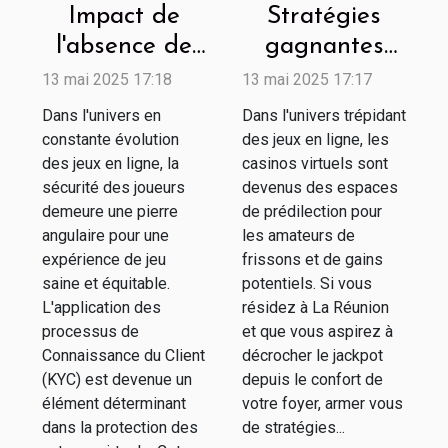
Impact de
Stratégies
l'absence de
gagnantes
KYC sur la
pour les
13 mai 2025 17:18
13 mai 2025 17:17
sécurité des
casinos en
Dans l'univers en
Dans l'univers trépidant
joueurs en
ligne
constante évolution
des jeux en ligne, les
des jeux en ligne, la
ligne
casinos virtuels sont
accessibles
sécurité des joueurs
devenus des espaces
depuis La
demeure une pierre
de prédilection pour
Réunion
angulaire pour une
les amateurs de
expérience de jeu
frissons et de gains
saine et équitable.
potentiels. Si vous
L'application des
résidez à La Réunion
processus de
et que vous aspirez à
Connaissance du Client
décrocher le jackpot
(KYC) est devenue un
depuis le confort de
élément déterminant
votre foyer, armer vous
dans la protection des
de stratégies...