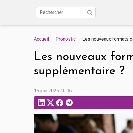
Accueil
Pronostic
Les nouveaux formats de
Les nouveaux form
supplémentaire ?
16 juin 2026 10:06