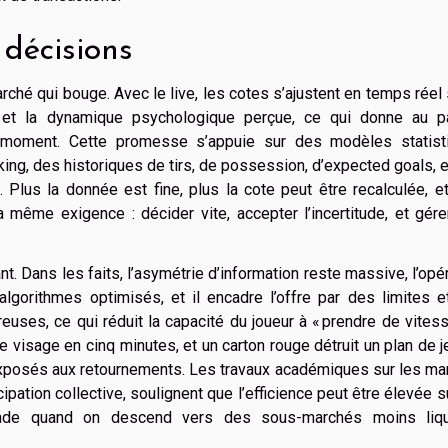
 décisions
rché qui bouge. Avec le live, les cotes s’ajustent en temps réel
, et la dynamique psychologique perçue, ce qui donne au pa
n moment. Cette promesse s’appuie sur des modèles statist
ing, des historiques de tirs, de possession, d’expected goals, 
Plus la donnée est fine, plus la cote peut être recalculée, e
a même exigence : décider vite, accepter l’incertitude, et gér
t. Dans les faits, l’asymétrie d’information reste massive, l’opé
’algorithmes optimisés, et il encadre l’offre par des limites 
ses, ce qui réduit la capacité du joueur à « prendre de vitess
e visage en cinq minutes, et un carton rouge détruit un plan de j
t exposés aux retournements. Les travaux académiques sur les m
pation collective, soulignent que l’efficience peut être élevée s
rade quand on descend vers des sous-marchés moins liqu