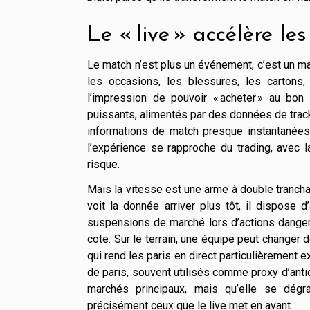
Le « live » accélère les
Le match n’est plus un événement, c’est un ma
les occasions, les blessures, les cartons
l’impression de pouvoir « acheter » au bo
puissants, alimentés par des données de track
informations de match presque instantanées. 
l’expérience se rapproche du trading, avec l
risque.
Mais la vitesse est une arme à double tranchan
voit la donnée arriver plus tôt, il dispose d
suspensions de marché lors d’actions dangereu
cote. Sur le terrain, une équipe peut changer d
qui rend les paris en direct particulièremen
de paris, souvent utilisés comme proxy d’antici
marchés principaux, mais qu’elle se dég
précisément ceux que le live met en avant.