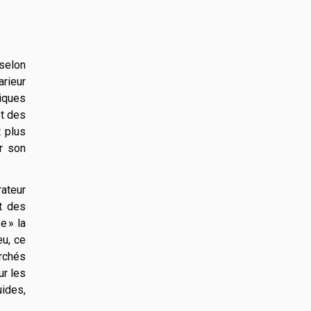
 selon
rieur
iques
et des
t plus
er son
rateur
et des
e » la
eu, ce
archés
ur les
ides,