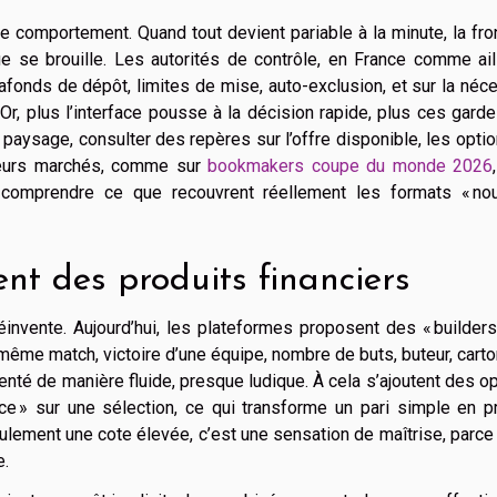
 comportement. Quand tout devient pariable à la minute, la fro
e se brouille. Les autorités de contrôle, en France comme ail
lafonds de dépôt, limites de mise, auto-exclusion, et sur la néc
 Or, plus l’interface pousse à la décision rapide, plus ces gard
ysage, consulter des repères sur l’offre disponible, les optio
 leurs marchés, comme sur
bookmakers coupe du monde 2026
 comprendre ce que recouvrent réellement les formats « nou
nt des produits financiers
invente. Aujourd’hui, les plateformes proposent des « builders
me match, victoire d’une équipe, nombre de buts, buteur, carto
nté de manière fluide, presque ludique. À cela s’ajoutent des o
nce » sur une sélection, ce qui transforme un pari simple en p
eulement une cote élevée, c’est une sensation de maîtrise, parce
e.